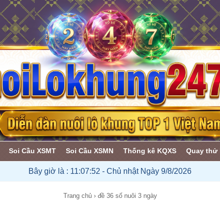
Soi Cầu XSMT
Soi Cầu XSMN
Thống kê KQXS
Quay thử
Bây giờ là :
11:07:53 - Chủ nhật Ngày 9/8/2026
Trang chủ
›
đề 36 số nuôi 3 ngày