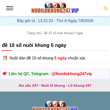
Bây giờ là :
13:32:33 - Thứ 6 Ngày 7/8/2026
Trang chủ
›
đề 10 số nuôi khung 5 ngày
đề 10 số nuôi khung 5 ngày
Nuôi dàn đề 10 số khung
5 ngày
chuẩn xác
Liên hệ QC. Telegram :
@Nuoilokhung247vip
-
-
Soi cầu 247
Nuôi lô khung
Lô khung 247