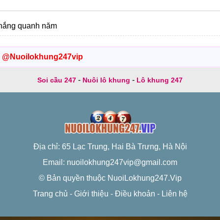
hắng quanh năm
:
@Nuoilokhung247vip
-
-
Soi cầu 247
Nuôi lô khung
Lô khung 247
Địa chỉ: 65 Lạc Trung, Hai Bà Trưng, Hà Nội
Email:
nuoilokhung247vip@gmail.com
© Bản quyền thuộc NuoiLokhung247.Vip
Trang chủ
-
Giới thiệu
-
Điều khoản
-
Liên hệ