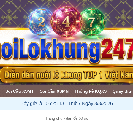
Soi Cầu XSMT
Soi Cầu XSMN
Thống kê KQXS
Quay thử
Bây giờ là :
06:25:14 - Thứ 7 Ngày 8/8/2026
Trang chủ
›
dàn đề 60 số