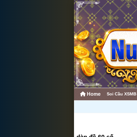
Home
Soi Cầu XSMB
dàn đề 60 số