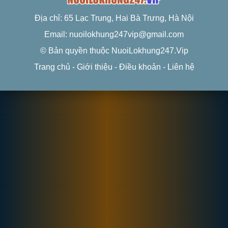
Địa chỉ: 65 Lạc Trung, Hai Bà Trưng, Hà Nội
Email:
nuoilokhung247vip@gmail.com
© Bản quyền thuộc NuoiLokhung247.Vip
Trang chủ
-
Giới thiệu
-
Điều khoản
-
Liên hệ