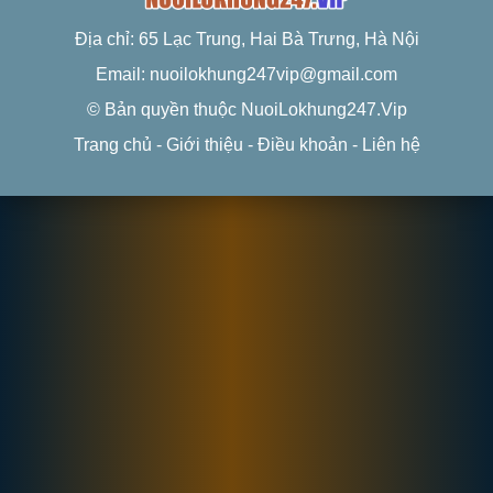
Địa chỉ: 65 Lạc Trung, Hai Bà Trưng, Hà Nội
Email:
nuoilokhung247vip@gmail.com
© Bản quyền thuộc NuoiLokhung247.Vip
Trang chủ
-
Giới thiệu
-
Điều khoản
-
Liên hệ