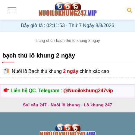
Bây giờ là :
02:11:53 - Thứ 7 Ngày 8/8/2026
Trang chủ
›
bạch thủ lô khung 2 ngày
bạch thủ lô khung 2 ngày
Nuôi lô Bạch thủ khung
2 ngày
chính xác cao
Liên hệ QC. Telegram :
@Nuoilokhung247vip
-
-
Soi cầu 247
Nuôi lô khung
Lô khung 247