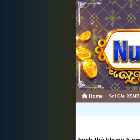
Home
Soi Cầu XSMB
bạch thủ khung 5 ng