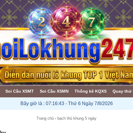
Soi Cầu XSMT
Soi Cầu XSMN
Thống kê KQXS
Quay thử
Bây giờ là :
07:16:44 - Thứ 6 Ngày 7/8/2026
Trang chủ
›
bạch thủ khung 5 ngày
ày