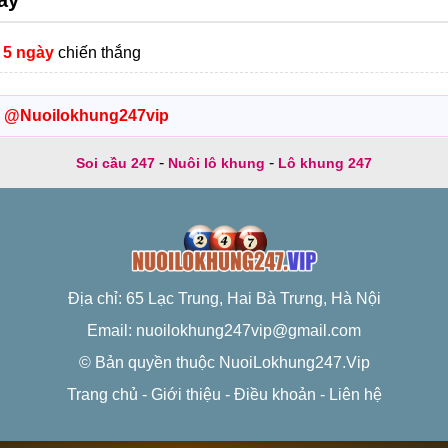
g
5 ngày
chiến thắng
:
@Nuoilokhung247vip
-
-
Soi cầu 247
Nuôi lô khung
Lô khung 247
Địa chỉ: 65 Lạc Trung, Hai Bà Trưng, Hà Nội
Email:
nuoilokhung247vip@gmail.com
© Bản quyền thuộc NuoiLokhung247.Vip
Trang chủ
-
Giới thiệu
-
Điều khoản
-
Liên hệ